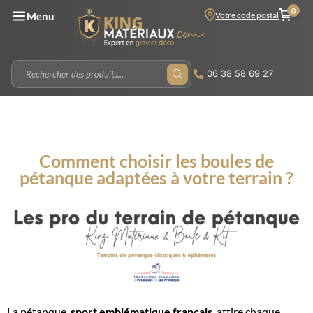
0
Votre code postal
Menu
06 38 58 69 27
Comment choisir les boules de
pétanque adaptées à votre terrain ?
La pétanque,
sport emblématique français
, attire chaque