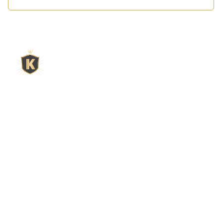
L'expert du gravier décoratif en
ligne
King Matériaux, entreprise familiale basée à Rognac,
vous propose un large choix de matériaux en ligne :
graviers & galets, kits décoration jardin prêts à poser,
kits terrain de pétanque complets, sables stabilisés
pour boulodrome, statues décoratives, fontaines, pas
japonais, accessoires pour jardin…
Qui sommes-nous ?