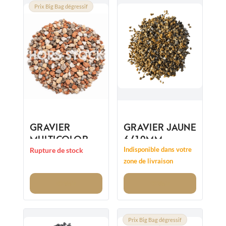
Prix Big Bag dégressif
GRAVIER
GRAVIER JAUNE
MULTICOLORE
6/10MM
ARLEQUIN
Indisponible dans votre
Rupture de stock
6/14MM
zone de livraison
Voir
Voir
Prix Big Bag dégressif