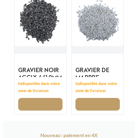
GRAVIER NOIR
GRAVIER DE
AGGLY 6/10MM
MARBRE
CRISTAL
Indisponible dans votre
Indisponible dans votre
CONCASSÉ
zone de livraison
zone de livraison
8/12MM
Voir
Voir
Nouveau : paiement en 4X