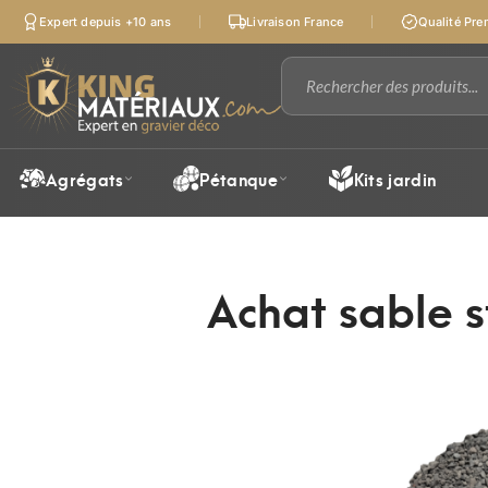
Expert depuis +10 ans
Livraison France
Qualité Pr
Agrégats
Pétanque
Kits jardin
Achat sable s