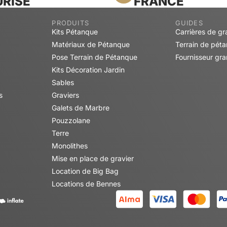
RISÉ
FRANCE
PRODUITS
GUIDES
Kits Pétanque
Carrières de gr
Matériaux de Pétanque
Terrain de pét
Pose Terrain de Pétanque
Fournisseur gra
Kits Décoration Jardin
Sables
s
Graviers
Galets de Marbre
Pouzzolane
Terre
Monolithes
Mise en place de gravier
Location de Big Bag
Locations de Bennes