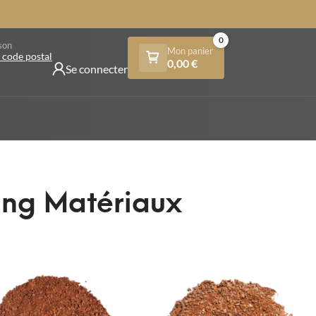
0
son
Mon panier
 code postal
0,00
€
Se connecter
King Matériaux