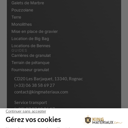
Galets de Marbre
Pouzzolane
Terre
Monolithes
Mise en place de gravier
Location de Big Bag
Locations de Bennes
GUIDES
Carrières de granulat
Terrain de pétanque
Fournisseur granulat
CD20 Les Barjaquet, 13340, Rognac
(+33) 06 38 58 69 27
contact@kingmateriaux.com
Service transport
(+33) 07 87 18 06 17
(+33) 04 42 02 53 99