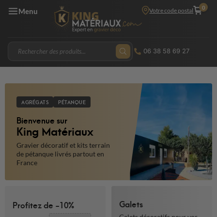
0
Votre code postal
Menu
06 38 58 69 27
AGRÉGATS
PÉTANQUE
Bienvenue sur
King Matériaux
Gravier décoratif et kits terrain
de pétanque livrés partout en
France
Galets
Profitez de -10%
Galets décoratifs pour vos