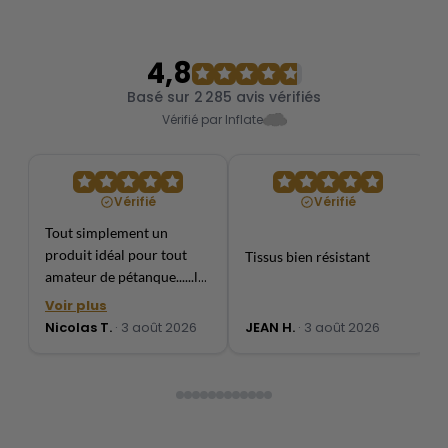
4,8
Basé sur 2 285 avis vérifiés
Vérifié par Inflate
Vérifié
Vérifié
Tout simplement un
produit idéal pour tout
Tissus bien résistant
amateur de pétanque......le
" fanny" est top et le rendu
Voir plus
excellent. Je ne peux que le
Nicolas T.
· 3 août 2026
JEAN H.
· 3 août 2026
conseiller !!