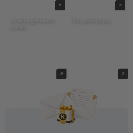
Voir nos galets
Voir nos sables
Aménagements
Kits pétanque
jardin
Voir nos
aménagements jardin
Voir nos kits pétanque