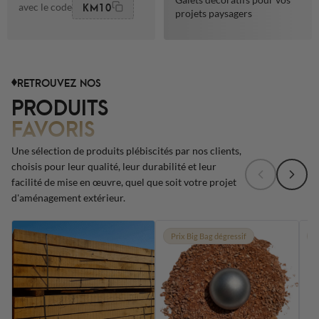
KM10
avec le code
projets paysagers
RETROUVEZ NOS
PRODUITS
FAVORIS
Une sélection de produits plébiscités par nos clients,
choisis pour leur qualité, leur durabilité et leur
facilité de mise en œuvre, quel que soit votre projet
d'aménagement extérieur.
Prix Big Bag dégressif
P