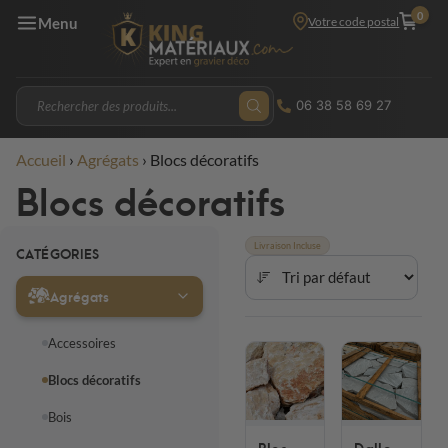
0
Votre code postal
Menu
06 38 58 69 27
Accueil
›
Agrégats
›
Blocs décoratifs
Blocs décoratifs
Livraison Incluse
CATÉGORIES
Agrégats
Accessoires
Blocs décoratifs
Bois
Bloc
Dalle