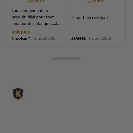
Vérifié
Vérifié
Tout simplement un
produit idéal pour tout
Tissus bien résistant
P
amateur de pétanque......le
p
" fanny" est top et le rendu
Voir plus
excellent. Je ne peux que le
Nicolas T.
· 3 août 2026
JEAN H.
· 3 août 2026
j
conseiller !!
L'expert du gravier décoratif en
ligne
King Matériaux, entreprise familiale basée à Rognac,
vous propose un large choix de matériaux en ligne :
graviers & galets, kits décoration jardin prêts à poser,
kits terrain de pétanque complets, sables stabilisés