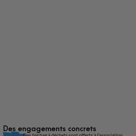
King Matériaux dispose de sa propre flotte de camions
ainsi que de partenaires pour assurer votre livraison, où
que vous soyez en France et dans des
conditionnements adaptés. Que vous soyez un
professionnel ou non, King Matériaux livre vos
commandes à domicile ou sur chantier.
Informations de livraison
Des engagements concrets
Des big bag à déchets sont offerts à l’association