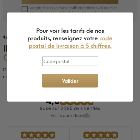
J'accepte de recevoir vos e-mails et confirme avoir examiné
notre
politique de confidentialité
et nos
mentions légales
.
Pour voir les tarifs de nos
produits, renseignez votre
code
AVIS CLIENTS
postal de livraison à 5 chiffres.
ILS NOUS FONT
CONFIANCE
Découvrez les avis de nos clients sur la qualité de nos produits et de
notre service
Valider
4,8
Basé sur 2 285 avis vérifiés
Vérifié par Inflate