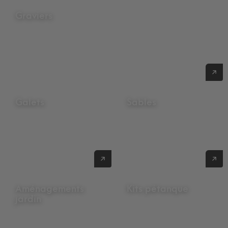
Graviers
Voir nos graviers
Galets
Sables
Voir nos galets
Voir nos sables
Aménagements
Kits pétanque
jardin
Voir nos