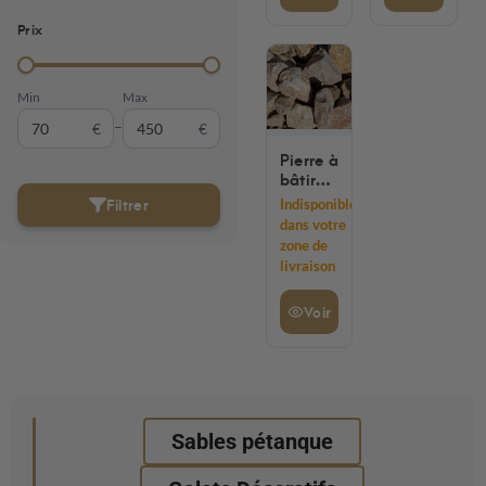
ENVIRON
Prix
1.5T
Min
Max
–
€
€
Pierre à
bâtir
50/250
Filtrer
Indisponible
blanc
dans votre
zone de
livraison
Voir
Sables pétanque