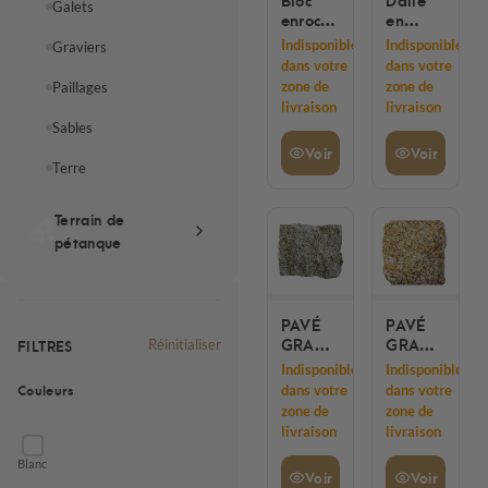
Galets
enrochement
en
0.5 A
Quartzite
Indisponible
Indisponible
Graviers
1.0
du
dans votre
dans votre
tonne
Brésil -
zone de
zone de
Paillages
Pierre
livraison
livraison
Naturelle
Sables
pour
Voir
Voir
Extérieur
Terre
Terrain de
pétanque
PAVÉ
PAVÉ
GRANIT
GRANIT
FILTRES
Réinitialiser
DU
DU
Indisponible
Indisponible
PORTUGAL
PORTUGAL
Couleurs
dans votre
dans votre
GRIS -
JAUNE
zone de
zone de
BIG
- BIG
livraison
livraison
BAG
BAG
+/-
+/-
Blanc
Voir
Voir
12M2
12M2 =