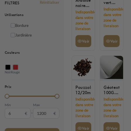
vert
FILTRES
Réinitialiser
noire
90GR
Indisponible
30/70mm
1.05MX25M
Indisponible
Utilisations
dans votre
-
dans votre
remplace
zone de
zone de
20/60
Bordure
livraison
livraison
mm
Jardinière
Voir
Voir
Couleurs
Noir
Rouge
Prix
Pouzzolane
Géotextile
12/20mm
100G
25 M X
Indisponible
Indisponible
2 M
dans votre
dans votre
Min
Max
50M2
zone de
zone de
–
€
€
livraison
livraison
Voir
Voir