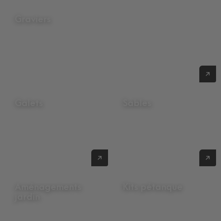
Graviers
Voir nos graviers
Galets
Sables
Voir nos galets
Voir nos sables
Aménagements
Kits pétanque
jardin