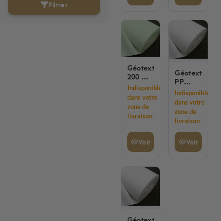
Filtrer
Géotextile
Géotextile
200 GR
PP
EN 1M
Indisponible
100G
X 50M
Indisponible
100 M
dans votre
VERT
dans votre
X 1 M
zone de
CLAIR
zone de
100M2
livraison
livraison
Voir
Voir
Géotextile