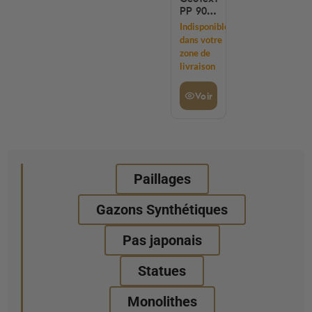
PP 90G
25 M X
Indisponible
1 M
dans votre
25M2
zone de
livraison
Voir
Paillages
Gazons Synthétiques
Pas japonais
Statues
Monolithes