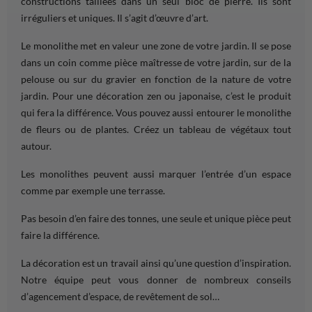
constructions taillées dans un seul bloc de pierre. Ils sont
irréguliers et uniques. Il s’agit d’œuvre d’art.
Le monolithe met en valeur une
zone
de votre
jardin
. Il se pose
dans un
coin
comme pièce maîtresse de votre
jardin,
sur de la
pelouse ou sur du gravier en
fonction
de la nature de votre
jardin
. Pour une décoration zen ou japonaise, c’est le produit
qui fera la différence. Vous pouvez aussi entourer le monolithe
de
fleurs
ou de
plantes
. Créez un tableau de
végétaux
tout
autour.
Les monolithes peuvent aussi marquer l’entrée d’un
espace
comme par
exemple une terrasse
.
Pas
besoin
d’en faire des tonnes, une seule et unique pièce peut
faire la différence.
La décoration est un
travail
ainsi qu’une question d’inspiration.
Notre équipe peut vous donner de nombreux
conseils
d’agencement d’espace, de revêtement de
sol
…