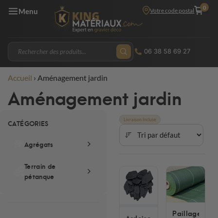
0
Votre code postal
Menu
06 38 58 69 27
Accueil
›
Aménagement jardin
Aménagement jardin
Livraison Incluse
CATÉGORIES
Agrégats
Terrain de
pétanque
Paillage
Ardoise