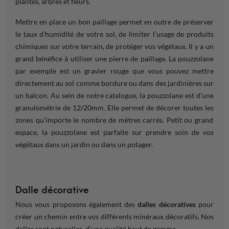
plantes, arbres et fleurs
.
Mettre en place un bon paillage permet en outre de préserver
le taux d’humidité de votre
sol
, de limiter l’usage de produits
chimiques sur votre
terrain
, de protéger vos
végétaux
. Il y a un
grand
bénéfice à utiliser une pierre de paillage. La pouzzolane
par
exemple
est un gravier rouge que vous pouvez mettre
directement au
sol
comme
bordure
ou dans des jardinières sur
un
balcon
. Au sein de notre catalogue, la pouzzolane est d’une
granulométrie de 12/20mm. Elle permet de décorer toutes les
zones
qu’importe le nombre de
mètres carrés
. Petit ou
grand
espace
, la pouzzolane est parfaite sur prendre soin de vos
végétaux
dans un
jardin
ou dans un
potager.
Dalle décorative
Nous vous proposons également des
dalles décoratives
pour
créer un chemin entre vos différents minéraux décoratifs. Nos
dalles sont naturelles, d’une qualité haut de gamme.