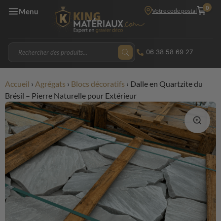
0
Votre code postal
Menu
06 38 58 69 27
Accueil
›
Agrégats
›
Blocs décoratifs
›
Dalle en Quartzite du
Brésil – Pierre Naturelle pour Extérieur