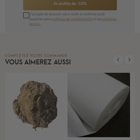
Je profite de -10%
J'accepte de recevoir vos e-mails et confirme avoir
examiné notre
politique de confidentialité
et nos
mentions
légales
.
COMPLÉTEZ VOTRE COMMANDE
VOUS AIMEREZ AUSSI