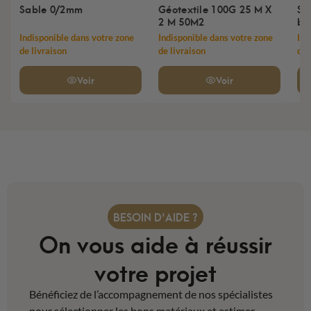
Sable 0/2mm
Géotextile 100G 25 M X
St
2 M 50M2
bl
Indisponible dans votre zone
Indisponible dans votre zone
Ind
de livraison
de livraison
de 
Voir
Voir
BESOIN D'AIDE ?
On vous aide à réussir
votre projet
Bénéficiez de l’accompagnement de nos spécialistes
pour sélectionner les bons matériaux et estimer