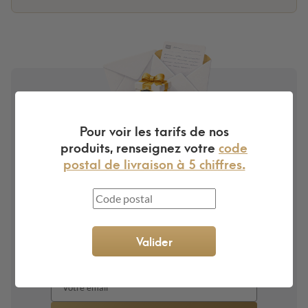
Pour voir les tarifs de nos
Bénéficiez de
-10% sur
produits, renseignez votre
code
votre prochaine
postal de livraison à 5 chiffres.
commande
en vous
inscrivant à notre
newsletter
Valider