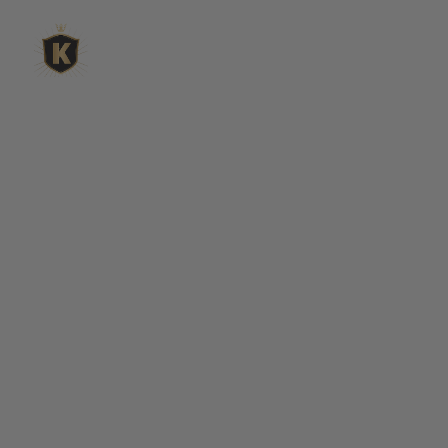
L'expert du gravier décoratif en
ligne
King Matériaux, entreprise familiale basée à Rognac,
vous propose un large choix de matériaux en ligne :
graviers & galets, kits décoration jardin prêts à poser,
kits terrain de pétanque complets, sables stabilisés
pour boulodrome, statues décoratives, fontaines, pas
japonais, accessoires pour jardin…
Qui sommes-nous ?