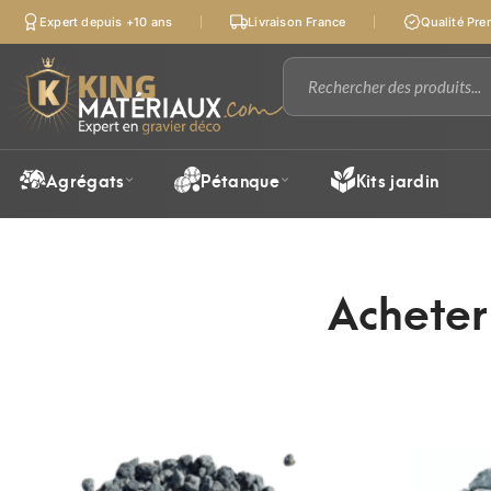
Expert depuis +10 ans
Livraison France
Qualité Pr
Agrégats
Pétanque
Kits jardin
Acheter