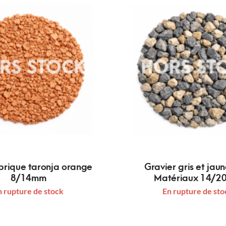
brique taronja orange
Gravier gris et jau
8/14mm
Matériaux 14/2
n rupture de stock
En rupture de sto