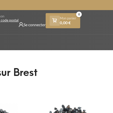
0
son
Mon panier
 code postal
0,00
€
Se connecter
ur Brest