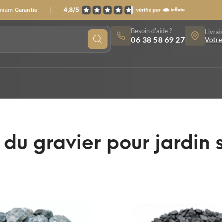
emium Garantie
Besoin d'aide ?
Livrai
06 38 58 69 27
Votre
 du gravier pour jardin s