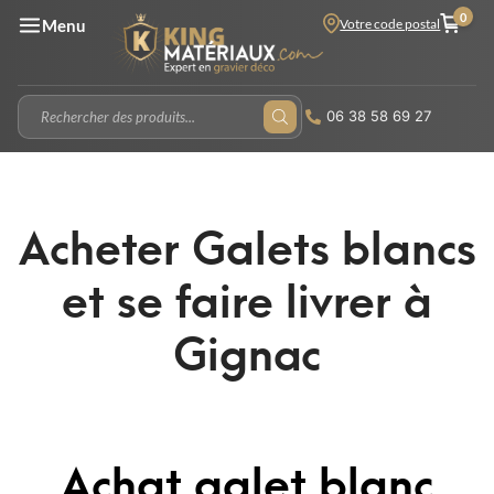
0
Votre code postal
Menu
06 38 58 69 27
Acheter Galets blancs
et se faire livrer à
Gignac
Achat galet blanc