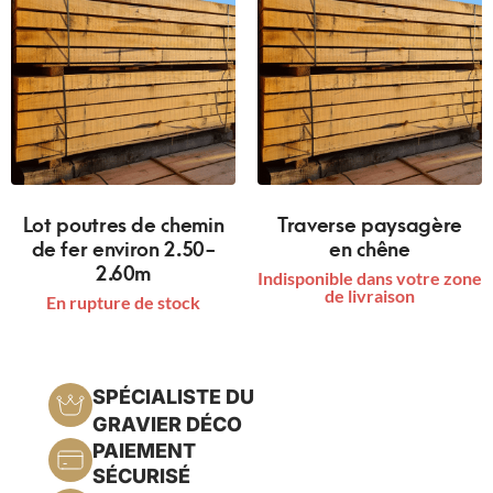
Lot poutres de chemin
Traverse paysagère
de fer environ 2.50-
en chêne
2.60m
Indisponible dans votre zone
de livraison
En rupture de stock
SPÉCIALISTE DU
GRAVIER DÉCO
PAIEMENT
SÉCURISÉ