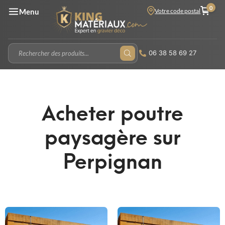
0
Votre code postal
Menu
06 38 58 69 27
Acheter poutre
paysagère sur
Perpignan