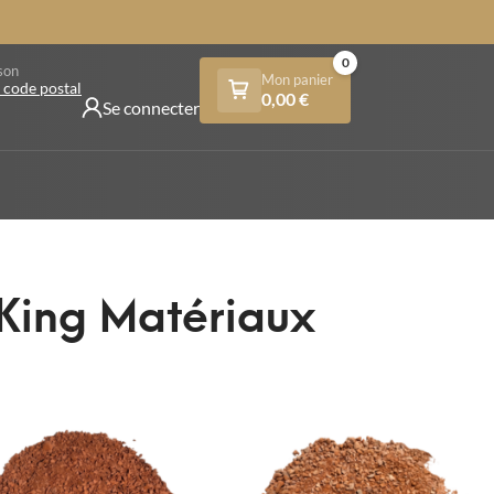
0
son
Mon panier
 code postal
0,00
€
Se connecter
 King Matériaux