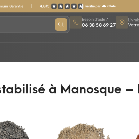
emium Garantie
Besoin d'aide ?
Livrai
06 38 58 69 27
Votre
stabilisé à Manosque –