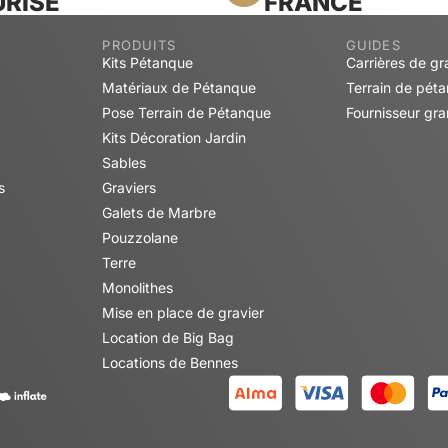
RISÉ
FRANCE
PRODUITS
GUIDES
Kits Pétanque
Carrières de gr
Matériaux de Pétanque
Terrain de pét
Pose Terrain de Pétanque
Fournisseur gra
Kits Décoration Jardin
Sables
s
Graviers
Galets de Marbre
Pouzzolane
Terre
Monolithes
Mise en place de gravier
Location de Big Bag
Locations de Bennes