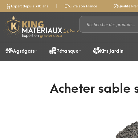
Expert depuis +10 ans
Livraison France
Qualité Pr
Agrégats
Pétanque
Kits jardin
Acheter sable 