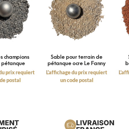
es champions
Sable pour terrain de
l pétanque
pétanque ocre Le Fanny
b
du prix requiert
L'affichage du prix requiert
L'af
de postal
un code postal
EMENT
LIVRAISON