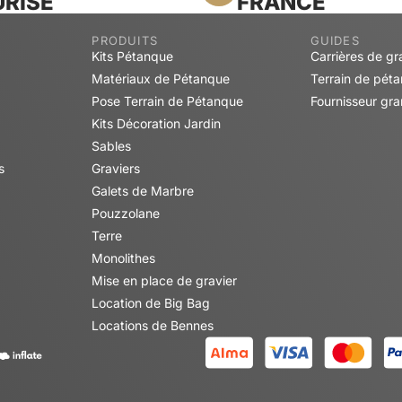
RISÉ
FRANCE
PRODUITS
GUIDES
Kits Pétanque
Carrières de gr
Matériaux de Pétanque
Terrain de pét
Pose Terrain de Pétanque
Fournisseur gra
Kits Décoration Jardin
Sables
s
Graviers
Galets de Marbre
Pouzzolane
Terre
Monolithes
Mise en place de gravier
Location de Big Bag
Locations de Bennes