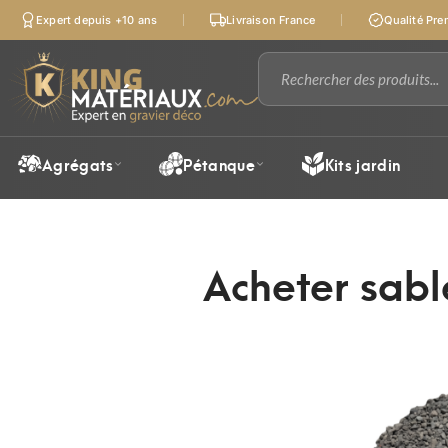
Expert depuis +10 ans
Livraison France
Qualité Pr
Agrégats
Pétanque
Kits jardin
Acheter sabl