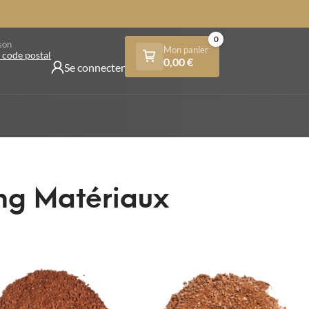
0
son
Mon panier
 code postal
0,00
€
Se connecter
ing Matériaux