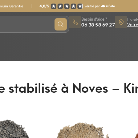
emium Garantie
Besoin d'aide ?
Livrai
06 38 58 69 27
Votre
e stabilisé à Noves – K