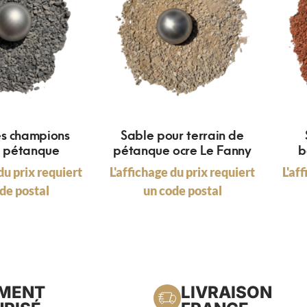
es champions
Sable pour terrain de
l pétanque
pétanque ocre Le Fanny
b
du prix requiert
L'affichage du prix requiert
L'af
de postal
un code postal
EMENT
LIVRAISON