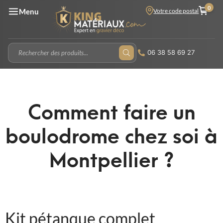
0
Votre code postal
Menu
06 38 58 69 27
Comment faire un
boulodrome chez soi à
Montpellier ?
Kit pétanque complet