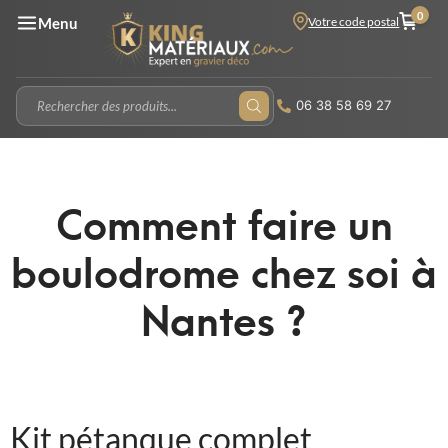
0
Votre code postal
Menu
06 38 58 69 27
Comment faire un
boulodrome chez soi à
Nantes ?
Kit pétanque complet