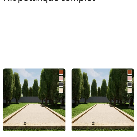
King Matériaux vous livre tous les éléments pour mettre en
place votre terrain de pétanque facilement. Vous pouvez
commander chaque élément indépendamment ou préférer un
kit pétanque complet prêt à poser. Le kit pétanque complet
comprend : le tout-venant, le sable stabilisé, le géotextile ainsi
que des poutres.