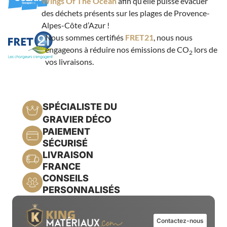
Wings Of The Ocean
afin qu’elle puisse évacuer
des déchets présents sur les plages de Provence-
Alpes-Côte d’Azur !
Nous sommes certifiés
FRET21
, nous nous
engageons à réduire nos émissions de CO
lors de
2
vos livraisons.
SPÉCIALISTE DU
GRAVIER DÉCO
PAIEMENT
SÉCURISÉ
LIVRAISON
FRANCE
CONSEILS
PERSONNALISÉS
Contactez-nous