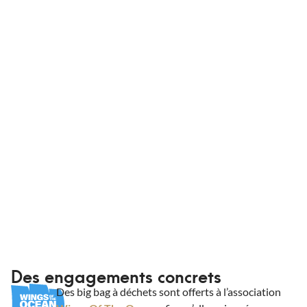
ainsi que de partenaires pour assurer votre livraison, où
que vous soyez en France et dans des
conditionnements adaptés. Que vous soyez un
professionnel ou non, King Matériaux livre vos
commandes à domicile ou sur chantier.
Informations de livraison
Des engagements concrets
Des big bag à déchets sont offerts à l’association