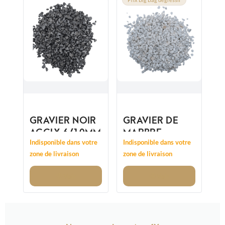
GRAVIER NOIR
GRAVIER DE
AGGLY 6/10MM
MARBRE
CRISTAL
Indisponible dans votre
Indisponible dans votre
CONCASSÉ
zone de livraison
zone de livraison
8/12MM
Voir
Voir