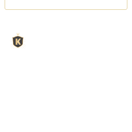
L'expert du gravier décoratif en
ligne
King Matériaux, entreprise familiale basée à Rognac,
vous propose un large choix de matériaux en ligne :
graviers & galets, kits décoration jardin prêts à poser,
kits terrain de pétanque complets, sables stabilisés
pour boulodrome, statues décoratives, fontaines, pas
japonais, accessoires pour jardin…
Qui sommes-nous ?