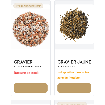
Prix Big Bag dégressif
GRAVIER
GRAVIER JAUNE
MULTICOLORE
6/10MM
ARLEQUIN
Indisponible dans votre
Rupture de stock
6/14MM
zone de livraison
Voir
Voir
Prix Big Bag dégressif