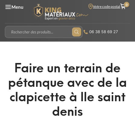
0
Votre code postal
Menu
06 38 58 69 27
Faire un terrain de
pétanque avec de la
clapicette à Ile saint
denis