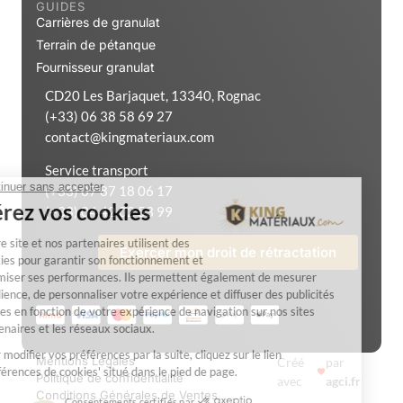
GUIDES
Carrières de granulat
Terrain de pétanque
Fournisseur granulat
CD20 Les Barjaquet, 13340, Rognac
(+33) 06 38 58 69 27
contact@kingmateriaux.com
Service transport
(+33) 07 87 18 06 17
(+33) 04 42 02 53 99
Exercer mon droit de rétractation
Mentions Légales
Créé
par
Politique de confidentialité
avec
agci.fr
Conditions Générales de Ventes