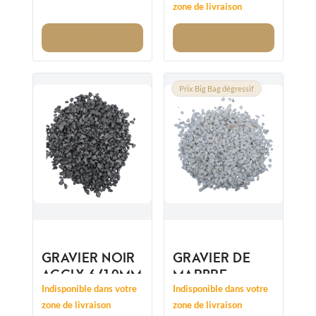
6/14MM
zone de livraison
Voir
Voir
Prix Big Bag dégressif
GRAVIER NOIR
GRAVIER DE
AGGLY 6/10MM
MARBRE
CRISTAL
Indisponible dans votre
Indisponible dans votre
CONCASSÉ
zone de livraison
zone de livraison