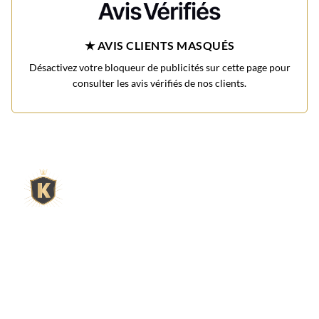
★ AVIS CLIENTS MASQUÉS
Désactivez votre bloqueur de publicités sur cette page pour
consulter les avis vérifiés de nos clients.
L'expert du gravier décoratif en
ligne
King Matériaux, entreprise familiale basée à Rognac,
vous propose un large choix de matériaux en ligne :
graviers & galets, kits décoration jardin prêts à poser,
kits terrain de pétanque complets, sables stabilisés
pour boulodrome, statues décoratives, fontaines, pas
japonais, accessoires pour jardin…