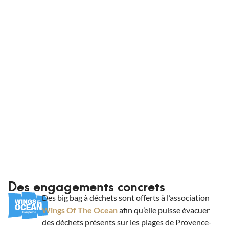
que vous soyez en France et dans des
conditionnements adaptés. Que vous soyez un
professionnel ou non, King Matériaux livre vos
commandes à domicile ou sur chantier.
Informations de livraison
Des engagements concrets
Des big bag à déchets sont offerts à l’association
Wings Of The Ocean
afin qu’elle puisse évacuer
des déchets présents sur les plages de Provence-