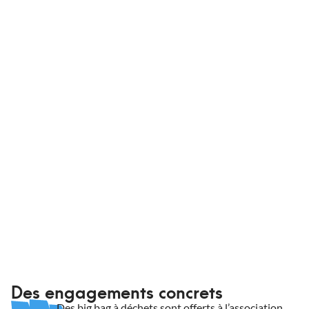
King Matériaux dispose de sa propre flotte de camions
ainsi que de partenaires pour assurer votre livraison, où
que vous soyez en France et dans des
conditionnements adaptés. Que vous soyez un
professionnel ou non, King Matériaux livre vos
commandes à domicile ou sur chantier.
Informations de livraison
Des engagements concrets
Des big bag à déchets sont offerts à l’association