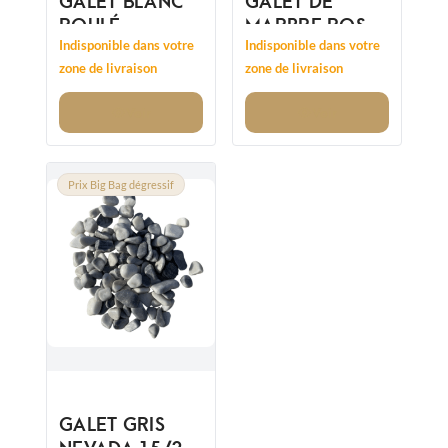
ROULÉ
MARBRE ROSE
12/25MM
15/25 -
Indisponible dans votre
Indisponible dans votre
REMPLACE
zone de livraison
zone de livraison
12/25MM
Voir
Voir
Prix Big Bag dégressif
GALET GRIS
NEVADA 15/25