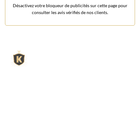
L'expert du gravier décoratif en
ligne
King Matériaux, entreprise familiale basée à Rognac,
vous propose un large choix de matériaux en ligne :
graviers & galets, kits décoration jardin prêts à poser,
kits terrain de pétanque complets, sables stabilisés
pour boulodrome, statues décoratives, fontaines, pas
japonais, accessoires pour jardin…
Qui sommes-nous ?