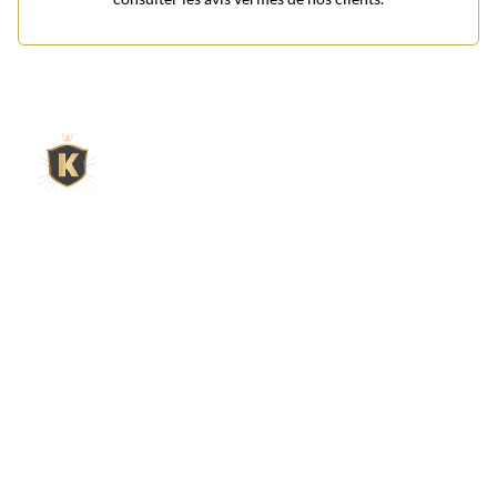
L'expert du gravier décoratif en
ligne
King Matériaux, entreprise familiale basée à Rognac,
vous propose un large choix de matériaux en ligne :
graviers & galets, kits décoration jardin prêts à poser,
kits terrain de pétanque complets, sables stabilisés
pour boulodrome, statues décoratives, fontaines, pas
japonais, accessoires pour jardin…
Qui sommes-nous ?