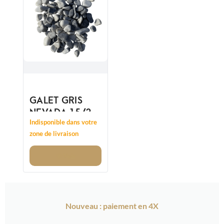
GALET GRIS
NEVADA 15/25
- REMPLACE
Indisponible dans votre
12/20MM
zone de livraison
Voir
Nouveau : paiement en 4X