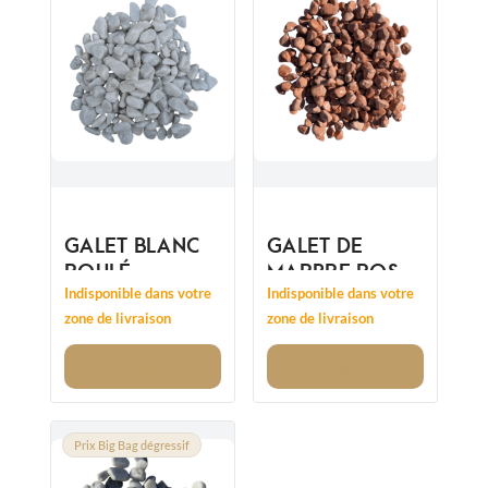
GALET BLANC
GALET DE
ROULÉ
MARBRE ROSE
12/25MM
15/25 -
Indisponible dans votre
Indisponible dans votre
REMPLACE
zone de livraison
zone de livraison
12/25MM
Voir
Voir
Prix Big Bag dégressif