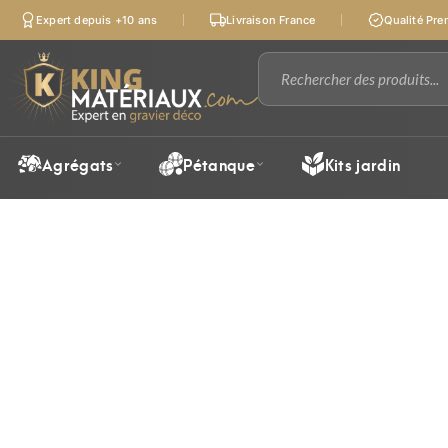
Expert depuis +10 ans
Livraison France
Qualité Pr
Agrégats
Pétanque
Kits jardin