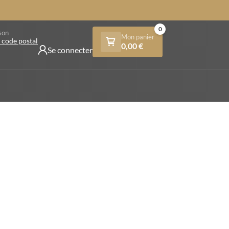
0
son
Mon panier
 code postal
0,00
€
Se connecter