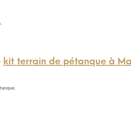
.
e
kit terrain de pétanque à Mai
étanque.