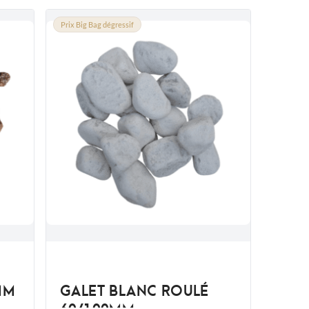
Prix Big Bag dégressif
MM
GALET BLANC ROULÉ
60/100MM