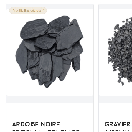
Prix Big Bag dégressif
ARDOISE NOIRE
GRAVIER
30/70MM - REMPLACE
6/10MM