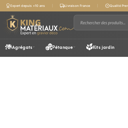
Expert depuis +10 ans
Livraison France
Qualité Pr
Agrégats
Pétanque
Kits jardin