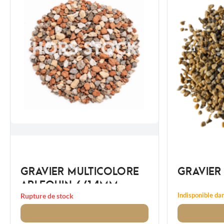
GRAVIER MULTICOLORE
GRAVIER
ARLEQUIN 6/14MM
Indisponible dan
Rupture de stock
Voir
le produit