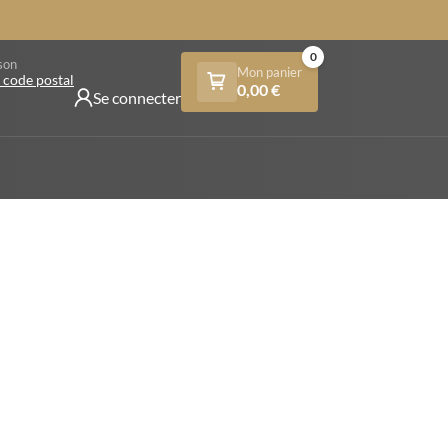
0
son
Mon panier
 code postal
0,00
€
Se connecter