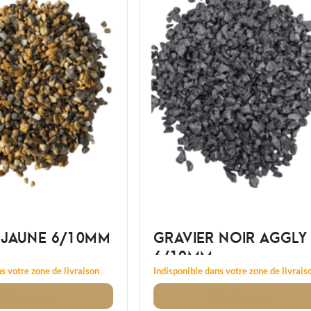
 JAUNE 6/10MM
GRAVIER NOIR AGGLY
6/10MM
s votre zone de livraison
Indisponible dans votre zone de livrais
Voir
le produit
Voir
le produit