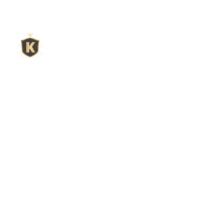
L'expert du gravier décoratif en
ligne
King Matériaux, entreprise familiale basée à Rognac,
vous propose un large choix de matériaux en ligne :
graviers & galets, kits décoration jardin prêts à poser,
kits terrain de pétanque complets, sables stabilisés
pour boulodrome, statues décoratives, fontaines, pas
japonais, accessoires pour jardin…
Qui sommes-nous ?