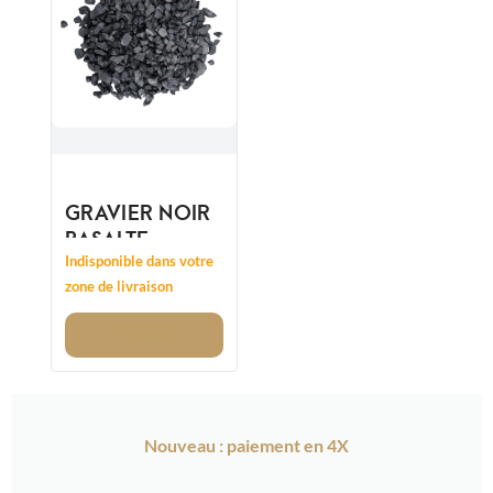
GRAVIER NOIR
BASALTE
14/20MM
Indisponible dans votre
CONCASSÉ
zone de livraison
Voir
Nouveau : paiement en 4X