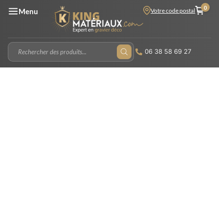
0
Votre code postal
Menu
06 38 58 69 27