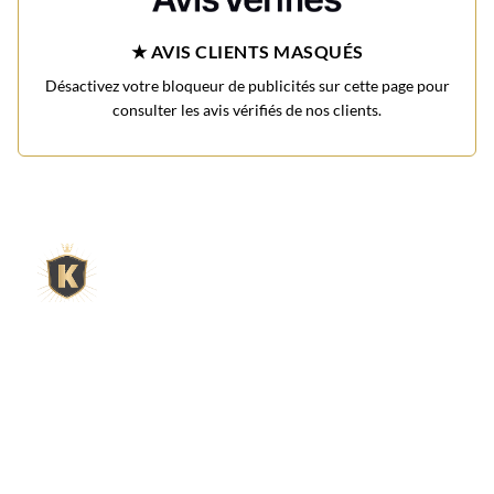
★ AVIS CLIENTS MASQUÉS
Désactivez votre bloqueur de publicités sur cette page pour
consulter les avis vérifiés de nos clients.
L'expert du gravier décoratif en
ligne
King Matériaux, entreprise familiale basée à Rognac,
vous propose un large choix de matériaux en ligne :
graviers & galets, kits décoration jardin prêts à poser,
kits terrain de pétanque complets, sables stabilisés
pour boulodrome, statues décoratives, fontaines, pas
japonais, accessoires pour jardin…
Qui sommes-nous ?