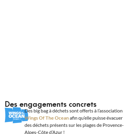
conditionnements adaptés. Que vous soyez un
professionnel ou non, King Matériaux livre vos
commandes à domicile ou sur chantier.
Informations de livraison
Des engagements concrets
Des big bag à déchets sont offerts à l’association
Wings Of The Ocean
afin qu’elle puisse évacuer
des déchets présents sur les plages de Provence-
Alpes-Côte d’Azur !