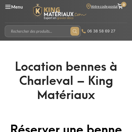
0
Votre code postal
Menu
06 38 58 69 27
Location bennes à
Charleval – King
Matériaux
Réserver une benne