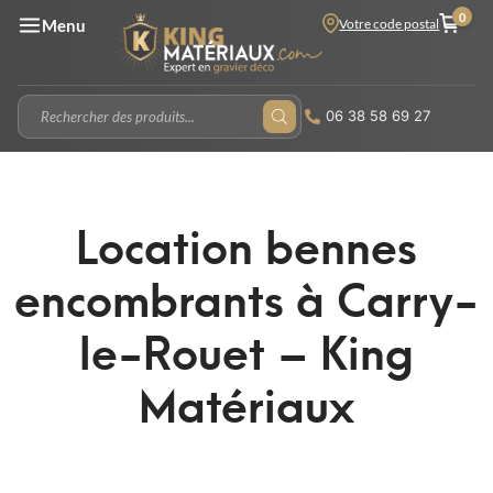
0
Votre code postal
Menu
06 38 58 69 27
Location bennes
encombrants à Carry-
le-Rouet – King
Matériaux