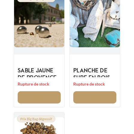
SABLE JAUNE
PLANCHE DE
DE PROVENCE
SURF EN BOIS
DE COCOTIER
Rupture de stock
Rupture de stock
Voir
Voir
Prix Big Bag dégressif