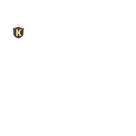
L'expert du gravier décoratif en
ligne
King Matériaux, entreprise familiale basée à Rognac,
vous propose un large choix de matériaux en ligne :
graviers & galets, kits décoration jardin prêts à poser,
kits terrain de pétanque complets, sables stabilisés
pour boulodrome, statues décoratives, fontaines, pas
japonais, accessoires pour jardin…
Qui sommes-nous ?