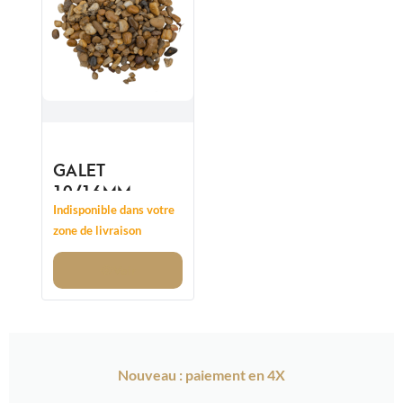
GALET
10/16MM
BELLEGARDE
Indisponible dans votre
JAUNE
zone de livraison
Voir
Nouveau : paiement en 4X