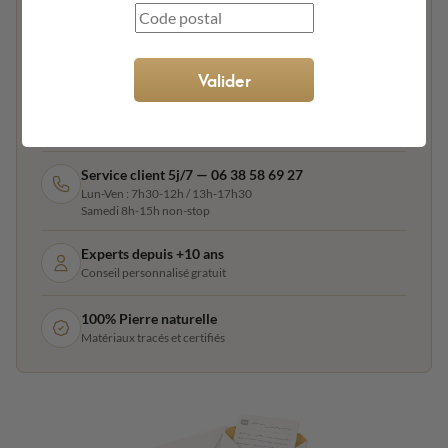
POURQUOI KING MATERIAUX ?
Livraison sur rendez-vous
Partout en France métropolitaine
Valider
Paiement 100% sécurisé
CB, PayPal, virement, paiement en 4x ou 10x
Service client 5j/7 — 06 38 58 69 27
Lun-Ven : 7h30-12h / 13h-17h30
Samedi 8h-15h non-stop
Experts depuis +10 ans
Conseil personnalisé gratuit
100% Pierre naturelle
Matériaux tracés et certifiés