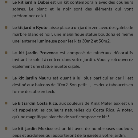
Le kit jardin Dubaï
est un kit contemporain avec des couleurs
sobres. Le blanc et le noir sont des éléments qui vont
prédominer ce kit.
Le kit jardin Kyoto
laisse place à un jardin zen avec des galets de
marbre blanc et noir, une magnifique statue bouddha et même
une lanterne lumineuse pour les kits 30m2 et 50m2.
Le kit jardin Provence
est composé de minéraux décoratifs
invitant le soleil à rentrer dans votre jardin. Vous y retrouverez
également une statue muette cigale.
Le kit jardin Nauru
est quant à lui plus particulier car il est
destiné aux balcons de 10m2. Son petit +, les deux tabourets en
forme de cube en teck.
Le kit jardin Costa Rica
, aux couleurs de King Matériaux est un
kit rappelant les couleurs naturelles du Costa Rica. A noter,
qu’une magnifique planche de surf compose ce kit !
Le kit jardin Mexico
est un kit avec de nombreuses couleurs
peps et acidulées qui apporteront de la gaieté à votre jardin.