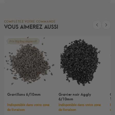
COMPLÉTEZ VOTRE COMMANDE
VOUS AIMEREZ AUSSI
Prix Big Bag dégressif
Gravillons 6/10mm
Gravier noir Aggly
Gr
6/10mm
12
Indisponible dans votre zone
Indisponible dans votre zone
Ind
de livraison
de livraison
de 