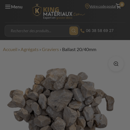
0
Votre code postal
Menu
06 38 58 69 27
Accueil
›
Agrégats
›
Graviers
›
Ballast 20/40mm