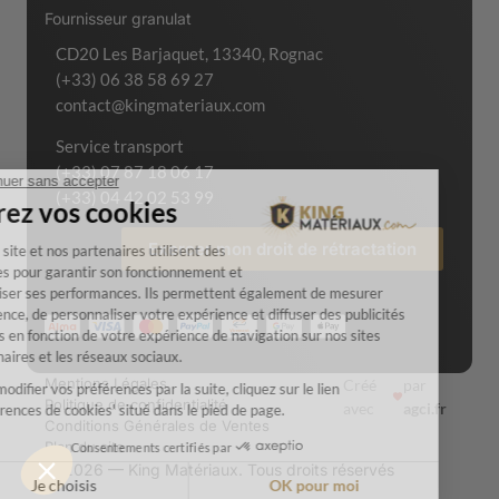
Fournisseur granulat
CD20 Les Barjaquet, 13340, Rognac
(+33) 06 38 58 69 27
contact@kingmateriaux.com
Service transport
(+33) 07 87 18 06 17
(+33) 04 42 02 53 99
Exercer mon droit de rétractation
Mentions Légales
Créé
par
Politique de confidentialité
avec
agci.fr
Conditions Générales de Ventes
Plan du site
© 2026 — King Matériaux. Tous droits réservés