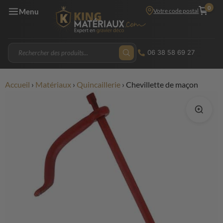
0
Votre code postal
Menu
06 38 58 69 27
Accueil
›
Matériaux
›
Quincaillerie
›
Chevillette de maçon