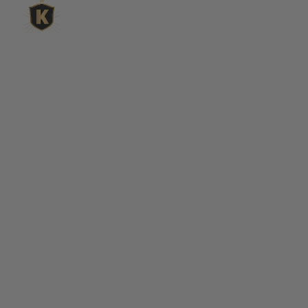
L'expert du gravier décoratif en
ligne
King Matériaux, entreprise familiale basée à Rognac,
vous propose un large choix de matériaux en ligne :
graviers & galets, kits décoration jardin prêts à poser,
kits terrain de pétanque complets, sables stabilisés
pour boulodrome, statues décoratives, fontaines, pas
japonais, accessoires pour jardin…
Qui sommes-nous ?