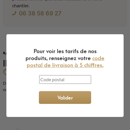
chantier.
06 38 58 69 27
Pour voir les tarifs de nos
AVIS CLIENTS
produits, renseignez votre
code
ILS NOUS FONT
postal de livraison à 5 chiffres.
CONFIANCE
Découvrez les avis de nos clients sur la qualité de nos produits et de
notre service
Valider