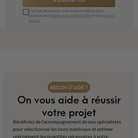
Je profite de -10%
J'accepte de recevoir vos e-mails et confirme avoir
examiné notre
politique de confidentialité
et nos
mentions
légales
.
BESOIN D'AIDE ?
On vous aide à réussir
votre projet
Bénéficiez de l’accompagnement de nos spécialistes
pour sélectionner les bons matériaux et estimer
précisément les quantités nécessaires à votre