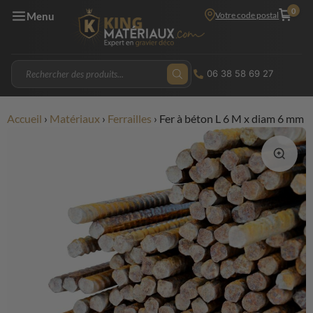
0
Votre code postal
Menu
06 38 58 69 27
Accueil
›
Matériaux
›
Ferrailles
›
Fer à béton L 6 M x diam 6 mm