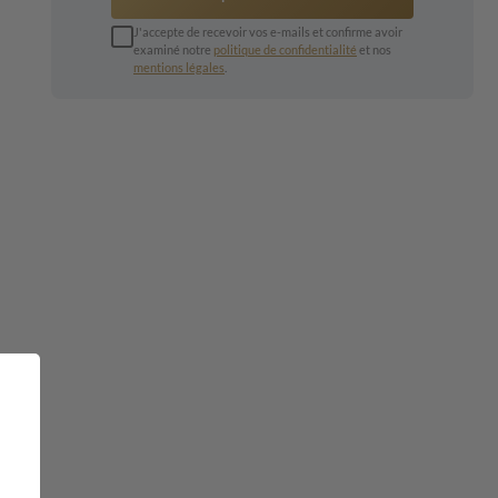
J'accepte de recevoir vos e-mails et confirme avoir
examiné notre
politique de confidentialité
et nos
mentions légales
.