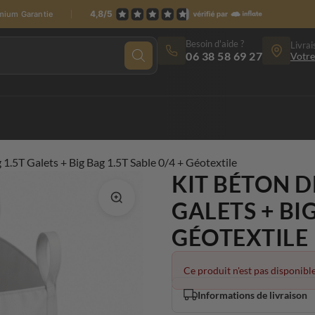
emium Garantie
Besoin d'aide ?
Livrai
06 38 58 69 27
Votre
1.5T Galets + Big Bag 1.5T Sable 0/4 + Géotextile
KIT BÉTON D
GALETS + BIG
GÉOTEXTILE
Ce produit n'est pas disponible
Informations de livraison