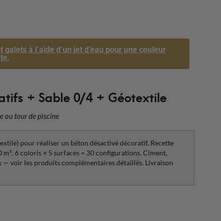
 galets à l’aide d’un jet d’eau pour une couleur
te.
tifs + Sable 0/4 + Géotextile
e ou tour de piscine
extile) pour réaliser un béton désactivé décoratif. Recette
0 m². 6 coloris × 5 surfaces = 30 configurations. Ciment,
s — voir les produits complémentaires détaillés. Livraison