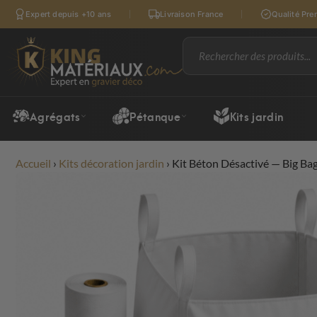
Expert depuis +10 ans
Livraison France
Qualité Pr
Agrégats
Pétanque
Kits jardin
Accueil
›
Kits décoration jardin
›
Kit Béton Désactivé — Big Bag 