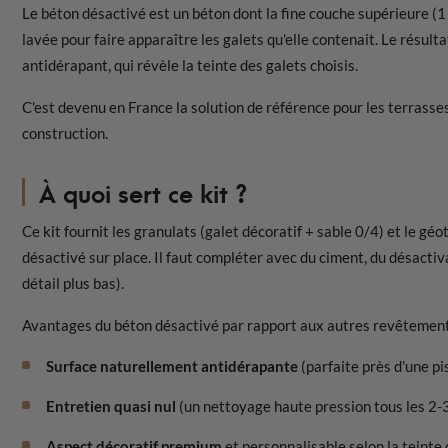
Le béton désactivé est un béton dont la fine couche supérieure (1
lavée pour faire apparaître les galets qu'elle contenait. Le résu
antidérapant, qui révèle la teinte des galets choisis.
C'est devenu en France la solution de référence pour les terrasses
construction.
À quoi sert ce kit ?
Ce kit fournit les granulats (galet décoratif + sable 0/4) et le gé
désactivé sur place. Il faut compléter avec du ciment, du désacti
détail plus bas).
Avantages du béton désactivé par rapport aux autres revêtement
Surface naturellement antidérapante
(parfaite près d'une pi
Entretien quasi nul
(un nettoyage haute pression tous les 2-3
Aspect décoratif premium
et personnalisable selon la teinte 