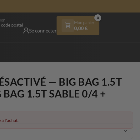
0
son
Mon panier
 code postal
0,00
€
Se connecter
ÉSACTIVÉ — BIG BAG 1.5T
 BAG 1.5T SABLE 0/4 +
 à l'achat.