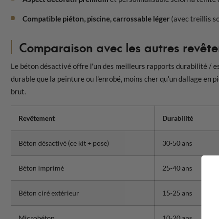
Compatible piéton, piscine, carrossable léger
(avec treillis s
Comparaison avec les autres revête
Le béton désactivé offre l'un des meilleurs rapports durabilité / 
durable que la peinture ou l'enrobé, moins cher qu'un dallage en p
brut.
Revêtement
Durabilité
Béton désactivé (ce kit + pose)
30-50 ans
Béton imprimé
25-40 ans
Béton ciré extérieur
15-25 ans
Microbéton
10-20 ans