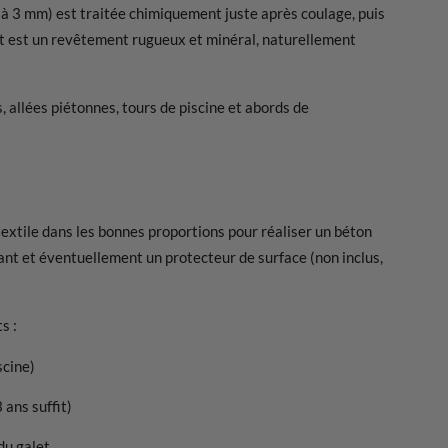
 à 3 mm) est traitée chimiquement juste après coulage, puis
ltat est un revêtement rugueux et minéral, naturellement
, allées piétonnes, tours de piscine et abords de
otextile dans les bonnes proportions pour réaliser un béton
vant et éventuellement un protecteur de surface (non inclus,
s :
scine)
 ans suffit)
du galet