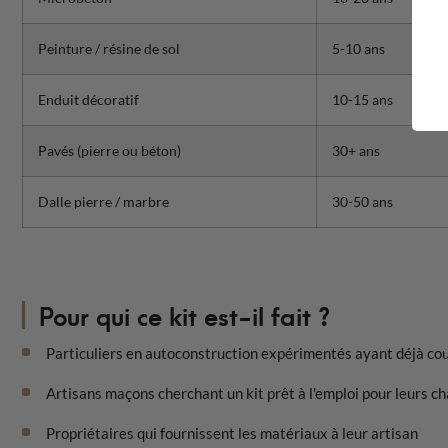
Peinture / résine de sol
5-10 ans
Enduit décoratif
10-15 ans
Pavés (pierre ou béton)
30+ ans
Dalle pierre / marbre
30-50 ans
Pour qui ce kit est-il fait ?
Particuliers en autoconstruction expérimentés ayant déjà co
Artisans maçons cherchant un kit prêt à l'emploi pour leurs ch
Propriétaires qui fournissent les matériaux à leur artisan