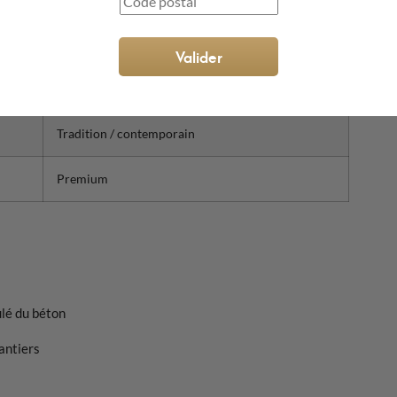
Coloré, uniforme
Valider
Texturé, mat
Tradition / contemporain
Premium
ulé du béton
antiers