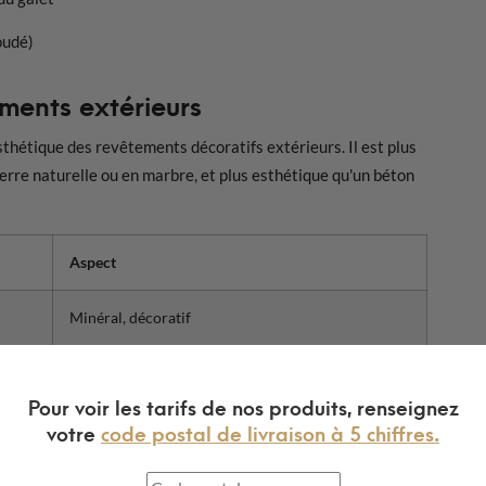
oudé)
ments extérieurs
esthétique des revêtements décoratifs extérieurs. Il est plus
ierre naturelle ou en marbre, et plus esthétique qu'un béton
Aspect
Minéral, décoratif
Imitation pierre
Pour voir les tarifs de nos produits, renseignez
votre
code postal de livraison à 5 chiffres.
Lisse, contemporain
Très lisse, design