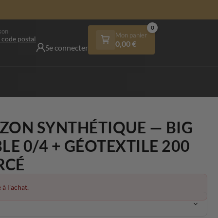
0
son
Mon panier
 code postal
0,00
€
Se connecter
AZON SYNTHÉTIQUE — BIG
LE 0/4 + GÉOTEXTILE 200
RCÉ
 à l'achat.