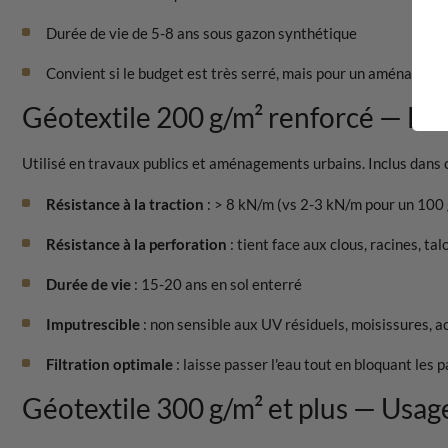
Durée de vie de 5-8 ans sous gazon synthétique
Convient si le budget est très serré, mais pour un aménage
Géotextile 200 g/m² renforcé — Le 
Utilisé en travaux publics et aménagements urbains. Inclus dans 
Résistance à la traction
: > 8 kN/m (vs 2-3 kN/m pour un 100 
Résistance à la perforation
: tient face aux clous, racines, tal
Durée de vie
: 15-20 ans en sol enterré
Imputrescible
: non sensible aux UV résiduels, moisissures, ac
Filtration optimale
: laisse passer l'eau tout en bloquant les p
Géotextile 300 g/m² et plus — Usage