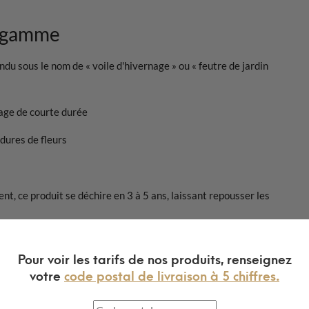
e gamme
du sous le nom de « voile d'hivernage » ou « feutre de jardin
lage de courte durée
dures de fleurs
t, ce produit se déchire en 3 à 5 ans, laissant repousser les
diaire
Pour voir les tarifs de nos produits, renseignez
votre
code postal de livraison à 5 chiffres.