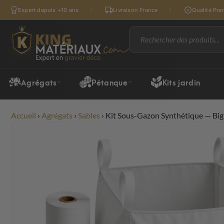
Expert depuis +10 ans
Livraison France
Qualité Pr
Agrégats
Pétanque
Kits jardin
Accueil
›
Agrégats
›
Sables
›
Kit Sous-Gazon Synthétique — Big 