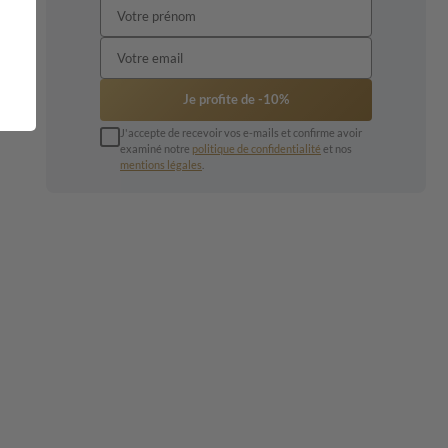
Je profite de -10%
J'accepte de recevoir vos e-mails et confirme avoir
examiné notre
politique de confidentialité
et nos
mentions légales
.