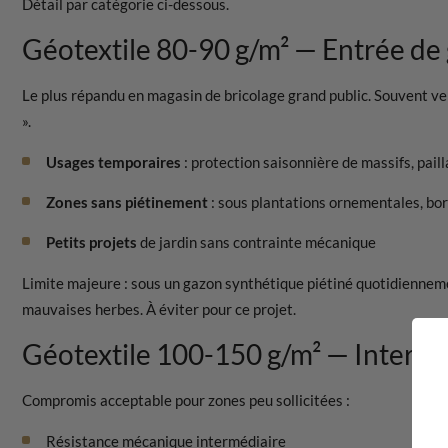
Détail par catégorie ci-dessous.
Géotextile 80-90 g/m² — Entrée d
Le plus répandu en magasin de bricolage grand public. Souvent ven
».
Usages temporaires
: protection saisonnière de massifs, pail
Zones sans piétinement
: sous plantations ornementales, bor
Petits projets
de jardin sans contrainte mécanique
Limite majeure : sous un gazon synthétique piétiné quotidiennemen
mauvaises herbes. À éviter pour ce projet.
Géotextile 100-150 g/m² — Intermé
Compromis acceptable pour zones peu sollicitées :
Résistance mécanique intermédiaire