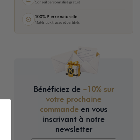
Conseil personnalisé gratuit
100% Pierre naturelle
Matériaux tracés et certifiés
Bénéficiez de
-10% sur
votre prochaine
commande
en vous
inscrivant à notre
newsletter