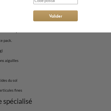
Valider
ment durable, monter en gamme
choix professionnel
ce pack.
g)
ons aiguilles
ides du sol
articules fines
 spécialisé