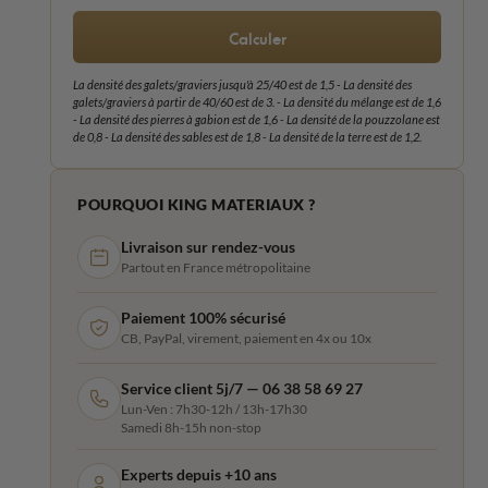
Calculer
La densité des galets/graviers jusqu'à 25/40 est de 1,5 - La densité des
galets/graviers à partir de 40/60 est de 3. - La densité du mélange est de 1,6
- La densité des pierres à gabion est de 1,6 - La densité de la pouzzolane est
de 0,8 - La densité des sables est de 1,8 - La densité de la terre est de 1,2.
POURQUOI KING MATERIAUX ?
Livraison sur rendez-vous
Partout en France métropolitaine
Paiement 100% sécurisé
CB, PayPal, virement, paiement en 4x ou 10x
Service client 5j/7 — 06 38 58 69 27
Lun-Ven : 7h30-12h / 13h-17h30
Samedi 8h-15h non-stop
Experts depuis +10 ans