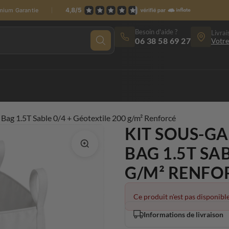
emium Garantie
Besoin d'aide ?
Livrai
06 38 58 69 27
Votre
Bag 1.5T Sable 0/4 + Géotextile 200 g/m² Renforcé
KIT SOUS-G
BAG 1.5T SAB
G/M² RENFO
Ce produit n'est pas disponible
Informations de livraison