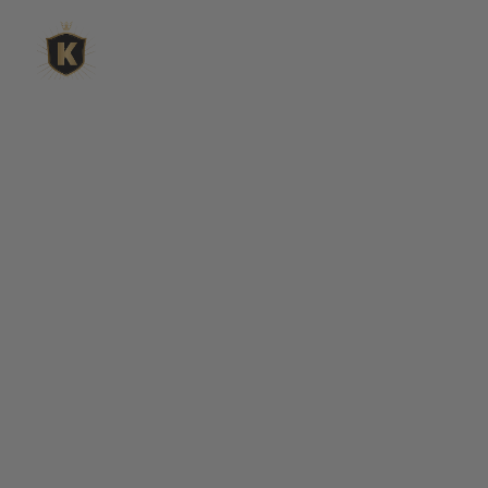
L'expert du gravier décoratif en
ligne
King Matériaux, entreprise familiale basée à Rognac,
vous propose un large choix de matériaux en ligne :
graviers & galets, kits décoration jardin prêts à poser,
kits terrain de pétanque complets, sables stabilisés
pour boulodrome, statues décoratives, fontaines, pas
japonais, accessoires pour jardin…
Qui sommes-nous ?