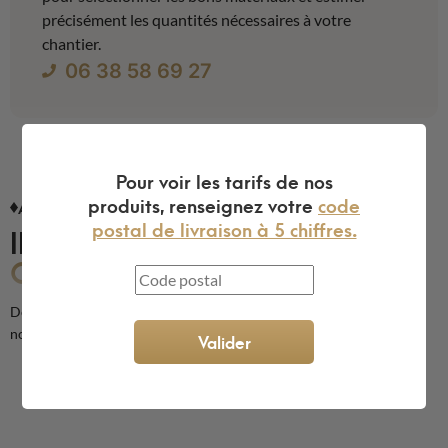
précisément les quantités nécessaires à votre
chantier.
06 38 58 69 27
Pour voir les tarifs de nos
produits, renseignez votre
code
AVIS CLIENTS
postal de livraison à 5 chiffres.
ILS NOUS FONT
CONFIANCE
Découvrez les avis de nos clients sur la qualité de nos produits et de
notre service
Valider