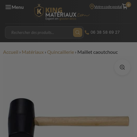
0
Votre code postal
Menu
06 38 58 69 27
Accueil
›
Matériaux
›
Quincaillerie
›
Maillet caoutchouc