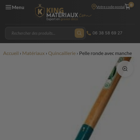
0
Votre code postal
Menu
06 38 58 69 27
Accueil
›
Matériaux
›
Quincaillerie
›
Pelle ronde avec manche