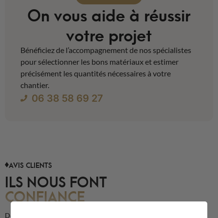
On vous aide à réussir
votre projet
Bénéficiez de l’accompagnement de nos spécialistes
pour sélectionner les bons matériaux et estimer
précisément les quantités nécessaires à votre
chantier.
06 38 58 69 27
AVIS CLIENTS
ILS NOUS FONT
CONFIANCE
Découvrez les avis de nos clients sur la qualité de nos produits et de