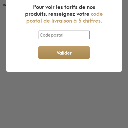
Pour voir les tarifs de nos
notre service
produits, renseignez votre
code
postal de livraison à 5 chiffres.
L'expert du gravier décoratif en
ligne
Valider
King Matériaux, entreprise familiale basée à Rognac,
vous propose un large choix de matériaux en ligne :
graviers & galets, kits décoration jardin prêts à poser,
kits terrain de pétanque complets, sables stabilisés
pour boulodrome, statues décoratives, fontaines, pas
japonais, accessoires pour jardin…
Qui sommes-nous ?