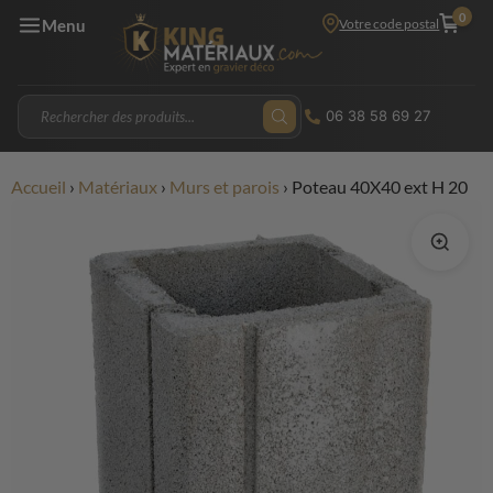
0
Votre code postal
Menu
06 38 58 69 27
Accueil
›
Matériaux
›
Murs et parois
›
Poteau 40X40 ext H 20