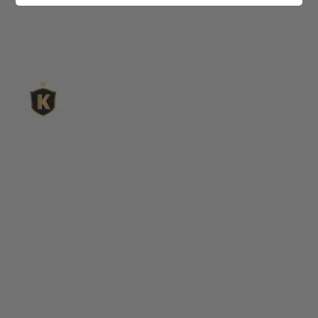
L'expert du gravier décoratif en
ligne
King Matériaux, entreprise familiale basée à Rognac,
vous propose un large choix de matériaux en ligne :
graviers & galets, kits décoration jardin prêts à poser,
kits terrain de pétanque complets, sables stabilisés
pour boulodrome, statues décoratives, fontaines, pas
japonais, accessoires pour jardin…
Qui sommes-nous ?