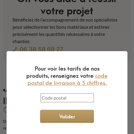
votre projet
Bénéficiez de l’accompagnement de nos spécialistes
pour sélectionner les bons matériaux et estimer
précisément les quantités nécessaires à votre
chantier.
06 38 58 69 27
Pour voir les tarifs de nos
produits, renseignez votre
code
postal de livraison à 5 chiffres.
AVIS CLIENTS
ILS NOUS FONT
CONFIANCE
Valider
Découvrez les avis de nos clients sur la qualité de nos produits et de
notre service