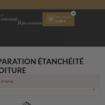
0
son
Mon panier
 code postal
0,00
€
Se connecter
PARATION ÉTANCHÉITÉ
TOITURE
 à l'achat.