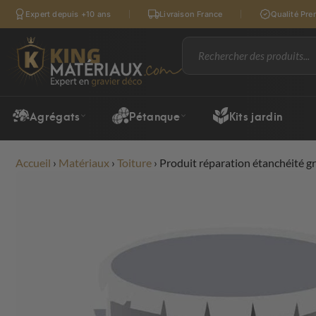
Expert depuis +10 ans
Livraison France
Qualité Pr
Agrégats
Pétanque
Kits jardin
Accueil
›
Matériaux
›
Toiture
›
Produit réparation étanchéité gr