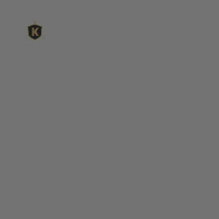
L'expert du gravier déc
King Matériaux, entreprise familiale basée à Rognac, vous
matériaux en ligne : graviers & galets, kits décoration jardin
de pétanque complets, sables stabilisés pour boulodrome, 
fontaines, pas japonais, accessoires pour jardin…