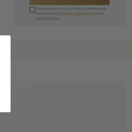
J'accepte de recevoir vos e-mails et confirme avoir
examiné notre
politique de confidentialité
et nos
mentions légales
.