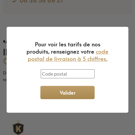
06 38 58 69 27
AVIS CLIENTS
Pour voir les tarifs de nos
ILS NOUS FONT
produits, renseignez votre
code
CONFIANCE
postal de livraison à 5 chiffres.
Découvrez les avis de nos clients sur la qualité de nos produits et de
notre service
Valider
L'expert du gravier décoratif en
ligne