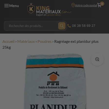
0
Votre code postal
Menu
06 38 58 69 27
Accueil
›
Matériaux
›
Poudres
›
Ragréage ext planidur plus
25kg