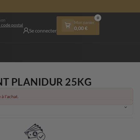
0
son
Mon panier
 code postal
0,00
€
Se connecter
NT PLANIDUR 25KG
 à l'achat.