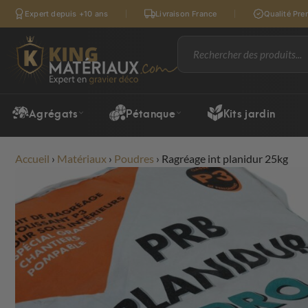
Expert depuis +10 ans
Livraison France
Qualité Pr
Agrégats
Pétanque
Kits jardin
Accueil
›
Matériaux
›
Poudres
›
Ragréage int planidur 25kg