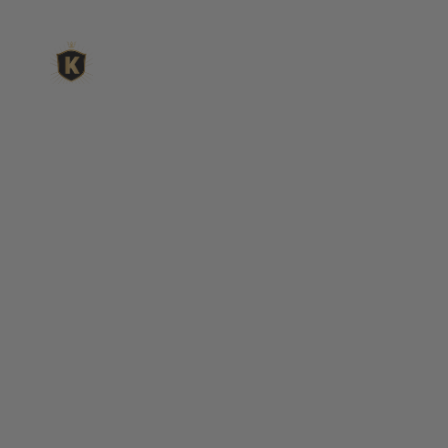
L'expert du gravier déc
King Matériaux, entreprise familiale basée à Rognac, vous
matériaux en ligne : graviers & galets, kits décoration jardin
de pétanque complets, sables stabilisés pour boulodrome, 
fontaines, pas japonais, accessoires pour jardin…