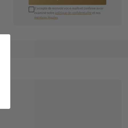
J'accepte de recevoir vos e-mails et confirme avoir
examiné notre
politique de confidentialité
et nos
mentions légales
.