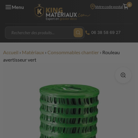
0
Votre code postal
Menu
06 38 58 69 27
Accueil
›
Matériaux
›
Consommables chantier
›
Rouleau
avertisseur vert