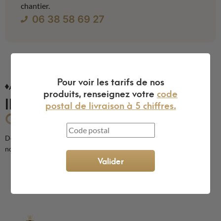
chantier.
06 38 58 69 27
Pour voir les tarifs de nos
AVIS CLIENTS
produits, renseignez votre
code
ILS NOUS FONT
postal de livraison à 5 chiffres.
CONFIANCE
Découvrez les avis de nos clients sur la qualité de nos produits et de
notre service
Valider
L'expert du gravier décoratif en