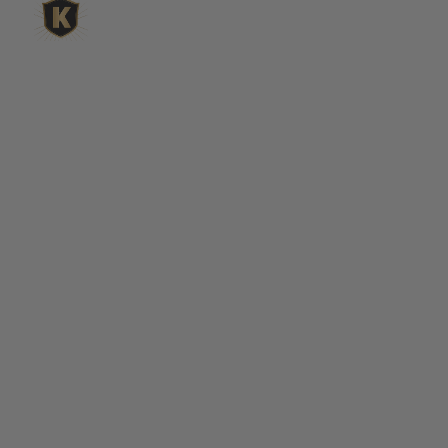
ligne
King Matériaux, entreprise familiale basée à Rognac,
vous propose un large choix de matériaux en ligne :
graviers & galets, kits décoration jardin prêts à poser,
kits terrain de pétanque complets, sables stabilisés
pour boulodrome, statues décoratives, fontaines, pas
japonais, accessoires pour jardin…
Qui sommes-nous ?