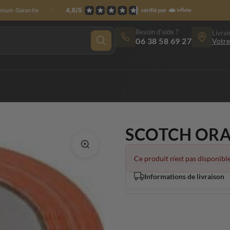
emium Garantie
Besoin d'aide ?
Livrai
06 38 58 69 27
Votre
SCOTCH ORA
Ce produit n'est pas disponible
Informations de livraison