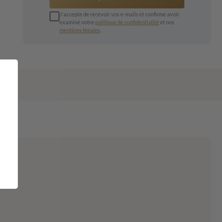
J'accepte de recevoir vos e-mails et confirme avoir
examiné notre
politique de confidentialité
et nos
mentions légales
.