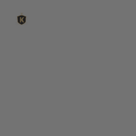
L'expert du gravier déc
King Matériaux, entreprise familiale basée à Rognac, vous
matériaux en ligne : graviers & galets, kits décoration jardin
de pétanque complets, sables stabilisés pour boulodrome, 
fontaines, pas japonais, accessoires pour jardin…