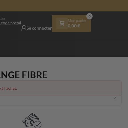
0
son
Mon panier
 code postal
0,00
€
Se connecter
NGE FIBRE
 à l'achat.