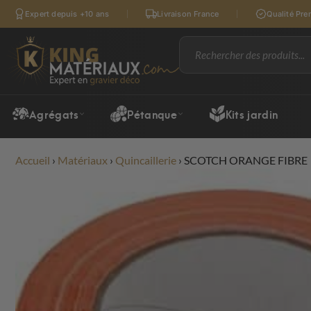
Expert depuis +10 ans
Livraison France
Qualité Pr
Agrégats
Pétanque
Kits jardin
Accueil
›
Matériaux
›
Quincaillerie
›
SCOTCH ORANGE FIBRE