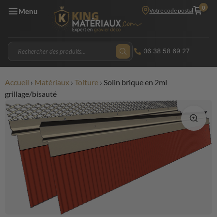
0
Votre code postal
Menu
06 38 58 69 27
Accueil
›
Matériaux
›
Toiture
›
Solin brique en 2ml
grillage/bisauté