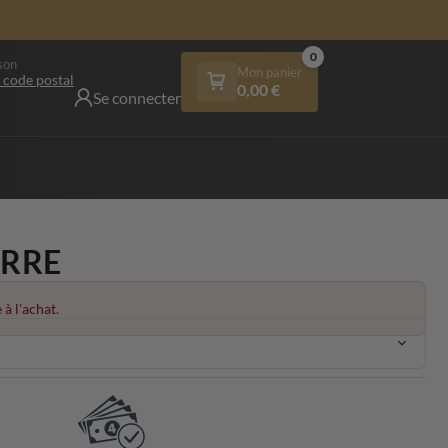
0
son
Mon panier
 code postal
0,00
€
Se connecter
ERRE
 à l'achat.