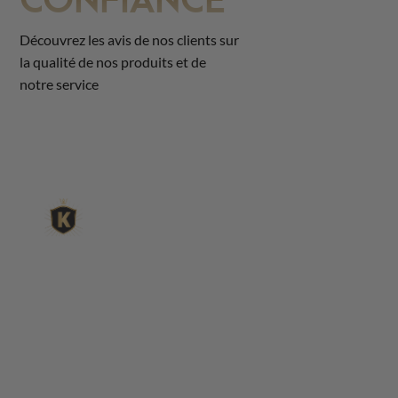
Découvrez les avis de nos clients sur
la qualité de nos produits et de
notre service
L'expert du gravier déc
King Matériaux, entreprise familiale basée à Rognac, vous
matériaux en ligne : graviers & galets, kits décoration jardin
de pétanque complets, sables stabilisés pour boulodrome, 
fontaines, pas japonais, accessoires pour jardin…