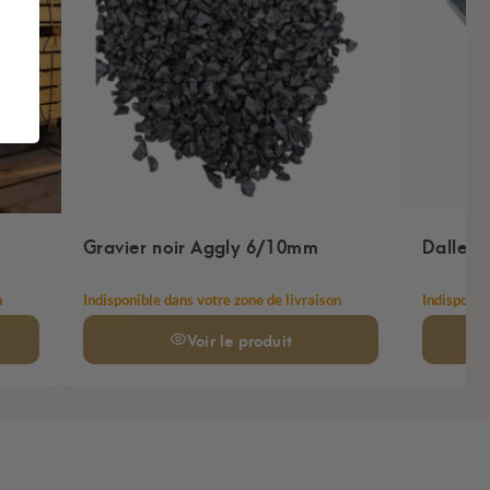
Gravier noir Aggly 6/10mm
Dalle a
n
Indisponible dans votre zone de livraison
Indisponib
Voir
le produit