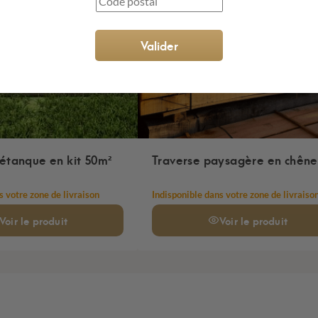
Valider
pétanque en kit 50m²
Traverse paysagère en chêne
s votre zone de livraison
Indisponible dans votre zone de livraiso
Voir
le produit
Voir
le produit