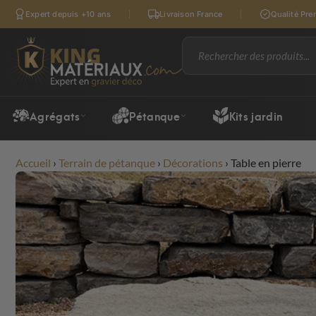
Expert depuis +10 ans
Livraison France
Qualité Pr
Agrégats
Pétanque
Kits jardin
Accueil
›
Terrain de pétanque
›
Décorations
›
Table en pierre