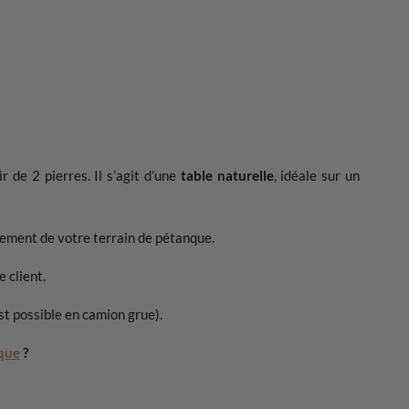
r de 2 pierres. Il s’agit d’une
table naturelle
, idéale sur un
gement de votre terrain de pétanque.
 client.
st possible en camion grue).
nque
?