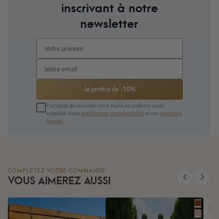
inscrivant à notre
newsletter
Je profite de -10%
J'accepte de recevoir vos e-mails et confirme avoir
examiné notre
politique de confidentialité
et nos
mentions
légales
.
COMPLÉTEZ VOTRE COMMANDE
VOUS AIMEREZ AUSSI
Pr