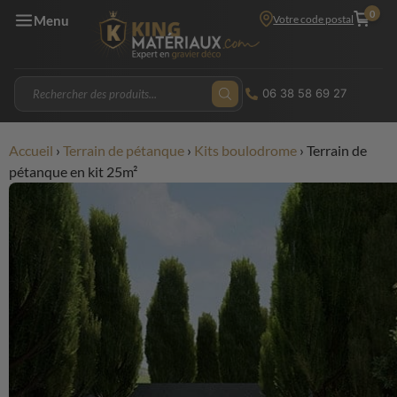
0
Votre code postal
Menu
06 38 58 69 27
Accueil
›
Terrain de pétanque
›
Kits boulodrome
›
Terrain de
pétanque en kit 25m²