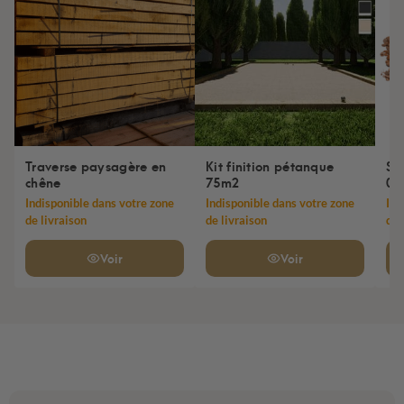
Traverse paysagère en
Kit finition pétanque
Sa
chêne
75m2
0/
Indisponible dans votre zone
Indisponible dans votre zone
Ind
de livraison
de livraison
de 
Voir
Voir