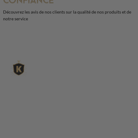
Découvrez les avis de nos clients sur la qualité de nos produits et de
notre service
L'expert du gravier décoratif en
ligne
King Matériaux, entreprise familiale basée à Rognac,
vous propose un large choix de matériaux en ligne :
graviers & galets, kits décoration jardin prêts à poser,
kits terrain de pétanque complets, sables stabilisés
pour boulodrome, statues décoratives, fontaines, pas
japonais, accessoires pour jardin…
Qui sommes-nous ?