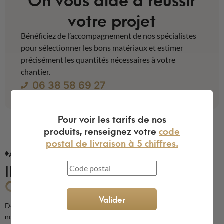
votre projet
Bénéficiez de l’accompagnement de nos spécialistes
pour sélectionner les bons matériaux et estimer
précisément les quantités nécessaires à votre
chantier.
06 38 58 69 27
Pour voir les tarifs de nos
produits, renseignez votre
code
postal de livraison à 5 chiffres.
AVIS CLIENTS
ILS NOUS FONT
CONFIANCE
Valider
Découvrez les avis de nos clients sur la qualité de nos produits et de
notre service