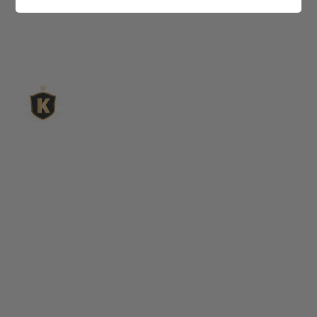
L'expert du gravier décoratif en
ligne
King Matériaux, entreprise familiale basée à Rognac,
vous propose un large choix de matériaux en ligne :
graviers & galets, kits décoration jardin prêts à poser,
kits terrain de pétanque complets, sables stabilisés
pour boulodrome, statues décoratives, fontaines, pas
japonais, accessoires pour jardin…
Qui sommes-nous ?