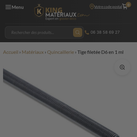
0
Votre code postal
Menu
06 38 58 69 27
Accueil
›
Matériaux
›
Quincaillerie
›
Tige filetée D6 en 1 ml