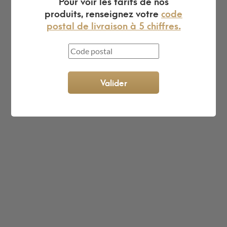
Pour voir les tarifs de nos
produits, renseignez votre
code
postal de livraison à 5 chiffres.
L'expert du gravier décoratif en
ligne
Valider
King Matériaux, entreprise familiale basée à Rognac,
vous propose un large choix de matériaux en ligne :
graviers & galets, kits décoration jardin prêts à poser,
kits terrain de pétanque complets, sables stabilisés
pour boulodrome, statues décoratives, fontaines, pas
japonais, accessoires pour jardin…
Qui sommes-nous ?