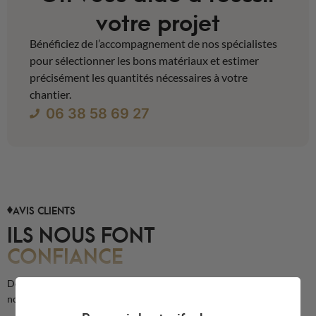
votre projet
Bénéficiez de l’accompagnement de nos spécialistes
pour sélectionner les bons matériaux et estimer
précisément les quantités nécessaires à votre
chantier.
06 38 58 69 27
AVIS CLIENTS
ILS NOUS FONT
CONFIANCE
Découvrez les avis de nos clients sur la qualité de nos produits et de
notre service