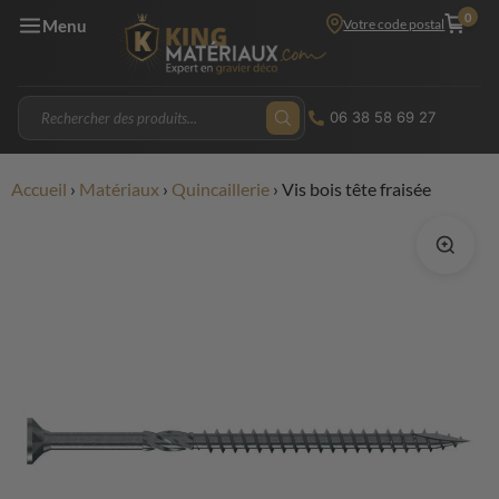
0
Votre code postal
Menu
06 38 58 69 27
Accueil
›
Matériaux
›
Quincaillerie
›
Vis bois tête fraisée