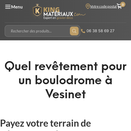
0
Votre code postal
Menu
06 38 58 69 27
Quel revêtement pour
un boulodrome à
Vesinet
Payez votre terrain de