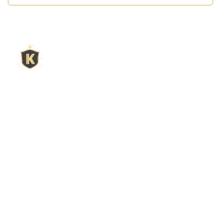
L'expert du gravier décoratif en
ligne
King Matériaux, entreprise familiale basée à Rognac,
vous propose un large choix de matériaux en ligne :
graviers & galets, kits décoration jardin prêts à poser,
kits terrain de pétanque complets, sables stabilisés
pour boulodrome, statues décoratives, fontaines, pas
japonais, accessoires pour jardin…
Qui sommes-nous ?