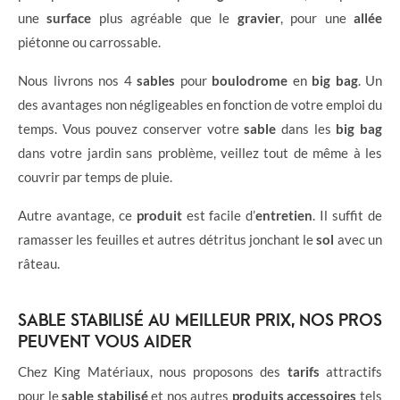
une
surface
plus agréable que le
gravier
, pour une
allée
piétonne ou carrossable.
Nous livrons nos 4
sables
pour
boulodrome
en
big bag
. Un
des avantages non négligeables en fonction de votre emploi du
temps. Vous pouvez conserver votre
sable
dans les
big bag
dans votre jardin sans problème, veillez tout de même à les
couvrir par temps de pluie.
Autre avantage, ce
produit
est facile d’
entretien
. Il suffit de
ramasser les feuilles et autres détritus jonchant le
sol
avec un
râteau.
SABLE STABILISÉ AU MEILLEUR PRIX, NOS PROS
PEUVENT VOUS AIDER
Chez King Matériaux, nous proposons des
tarifs
attractifs
pour le
sable stabilisé
et nos autres
produits accessoires
tels