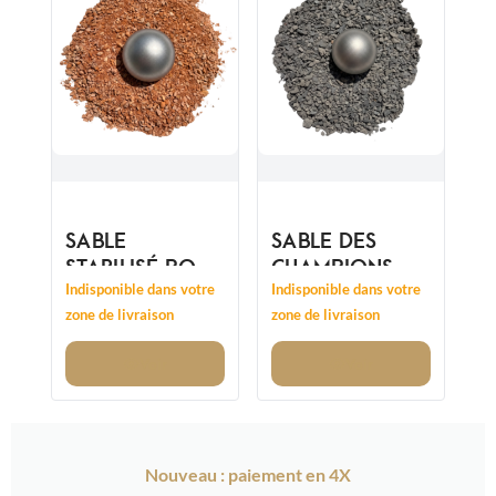
SABLE
SABLE DES
STABILISÉ ROSE
CHAMPIONS
0/8MM
SPÉCIAL
Indisponible dans votre
Indisponible dans votre
PÉTANQUE
zone de livraison
zone de livraison
Voir
Voir
Nouveau : paiement en 4X