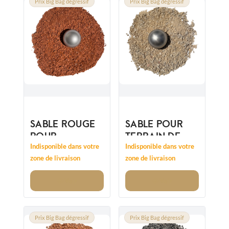
Prix Big Bag dégressif
Prix Big Bag dégressif
SABLE ROUGE
SABLE POUR
POUR
TERRAIN DE
BOULODROME
PÉTANQUE
Indisponible dans votre
Indisponible dans votre
0/6MM
OCRE LE FANNY
zone de livraison
zone de livraison
Voir
Voir
Prix Big Bag dégressif
Prix Big Bag dégressif